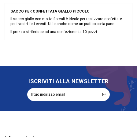
SACCO PER CONFETTATA GIALLO PICCOLO
Il sacco giallo con motivi floreali è ideale per realizzare confettate
per i vostri lieti eventi. Utile anche come un pratico porta pane
Il prezzo si riferisce ad una confezione da 10 pezzi.
Nessuna recensione
Colore
Giallo
Grandi affari
Sconto 50%
Riordinabile
No
Categoria Prodotto
Sacchetti
ISCRIVITI ALLA NEWSLETTER