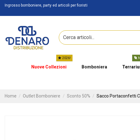
Ingrosso bomboniere, party ed articoli per fioristi
2026!
N
Nuove Collezioni
Bomboniera
Terrari
Home
Outlet Bomboniere
Sconto 50%
Sacco Portaconfetti C