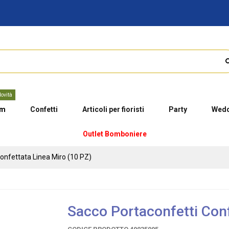
ovità
um
Confetti
Articoli per fioristi
Party
Wedd
Outlet Bomboniere
onfettata Linea Miro (10 PZ)
Sacco Portaconfetti Conf