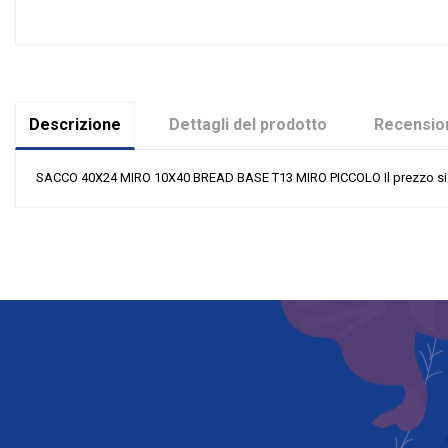
Descrizione
Dettagli del prodotto
Recension
SACCO 40X24 MIRO 10X40 BREAD BASE T13 MIRO PICCOLO Il prezzo si rif
Nessuna recensione
Colore
Grandi affari
Riordinabile
Categoria Prodotto