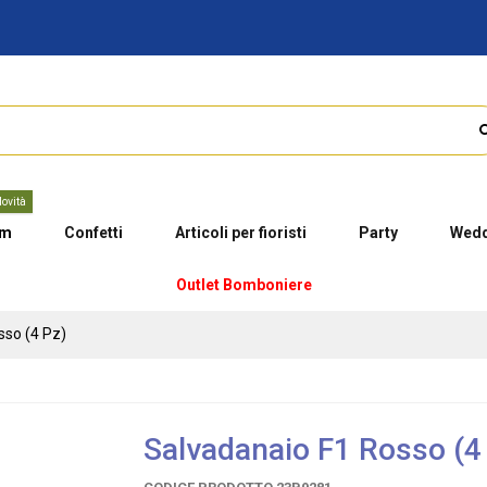
ovità
um
Confetti
Articoli per fioristi
Party
Wedd
Outlet Bomboniere
sso (4 Pz)
Salvadanaio F1 Rosso (4