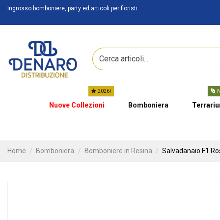
Ingrosso bomboniere, party ed articoli per fioristi
2026!
N
Nuove Collezioni
Bomboniera
Terrari
Home
Bomboniera
Bomboniere in Resina
Salvadanaio F1 Ro