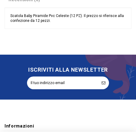
Scatola Baby Piramide Pvc Celeste (12 PZ). Il prezzo si riferisce alla
confezione da 12 pezzi.
Nessuna recensione
Colore
Celeste
Materiale
Cartoncino
Grandi affari
Stock
Evento
Battesimo
Compleanno
Nascita
ISCRIVITI ALLA NEWSLETTER
Tipologia
Portaconfetti
Riordinabile
No
Categoria Prodotto
Sacchetti
Informazioni