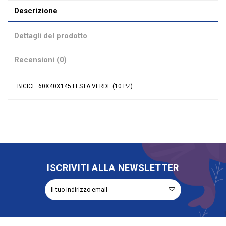
Descrizione
Dettagli del prodotto
Recensioni (0)
BICICL. 60X40X145 FESTA VERDE (10 PZ)
Nessuna recensione
Colore
Verde
Materiale
Cartoncino
Grandi affari
Stock
Evento
Compleanno
Tipologia
Portaconfetti
ISCRIVITI ALLA NEWSLETTER
Riordinabile
No