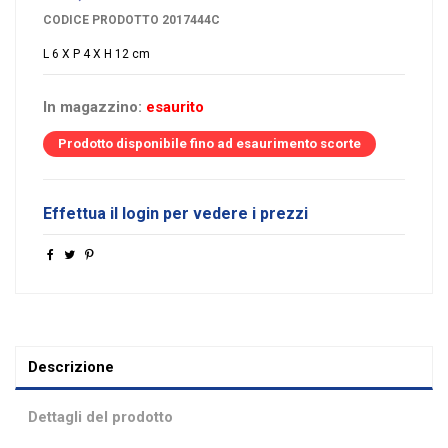
CODICE PRODOTTO
2017444C
L 6 X P 4 X H 12 cm
In magazzino:
esaurito
Prodotto disponibile fino ad esaurimento scorte
Effettua il login per vedere i prezzi
Descrizione
Dettagli del prodotto