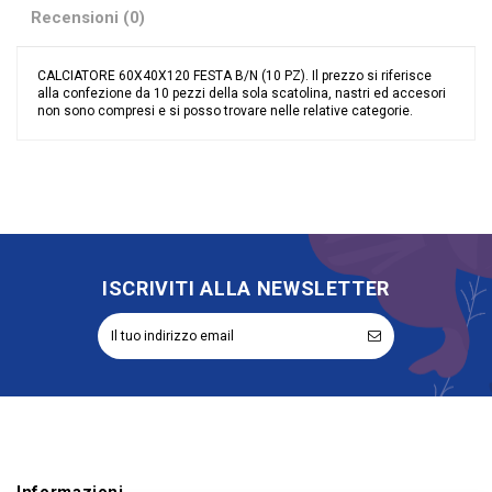
Recensioni (0)
CALCIATORE 60X40X120 FESTA B/N (10 PZ). Il prezzo si riferisce
alla confezione da 10 pezzi della sola scatolina, nastri ed accesori
non sono compresi e si posso trovare nelle relative categorie.
Nessuna recensione
Colore
Bianco
Materiale
Cartoncino
Evento
Battesimo
Compleanno
Nascita
Tipologia
Portaconfetti
ISCRIVITI ALLA NEWSLETTER
Riordinabile
No