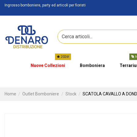
Ingrosso bomboniere, party ed articoli per fioristi
2026!
N
Nuove Collezioni
Bomboniera
Terrari
Home
Outlet Bomboniere
Stock
SCATOLA CAVALLO A DONDOL