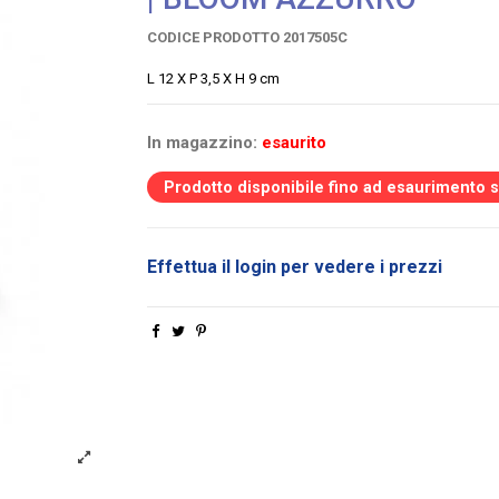
CODICE PRODOTTO
2017505C
L 12 X P 3,5 X H 9 cm
In magazzino:
esaurito
Prodotto disponibile fino ad esaurimento 
Effettua il login per vedere i prezzi