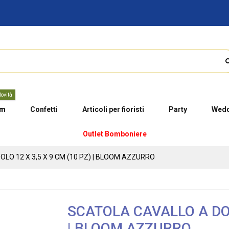
ovità
um
Confetti
Articoli per fioristi
Party
Wedd
Outlet Bomboniere
O 12 X 3,5 X 9 CM (10 PZ) | BLOOM AZZURRO
SCATOLA CAVALLO A DON
| BLOOM AZZURRO