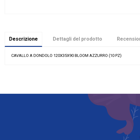
Descrizione
Dettagli del prodotto
Recension
CAVALLO A DONDOLO 120X35X90 BLOOM AZZURRO (10 PZ)
Nessuna recensione
Colore
Materiale
Grandi affari
Evento
Tipologia
Riordinabile