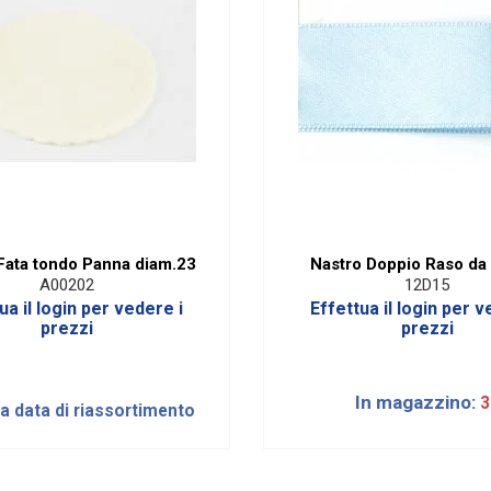
 Fata tondo Panna diam.23
Nastro Doppio Raso d
A00202
12D15
ua il login per vedere i
Effettua il login per v
prezzi
prezzi
In magazzino:
3
la data di riassortimento