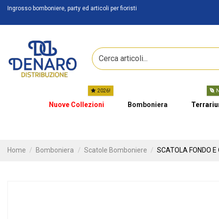
Ingrosso bomboniere, party ed articoli per fioristi
2026!
N
Nuove Collezioni
Bomboniera
Terrari
Home
Bomboniera
Scatole Bomboniere
SCATOLA FONDO E 