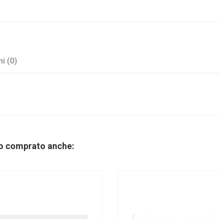
i (0)
Avorio
Seta Avorio
no comprato anche:
Fondo e Coperchio