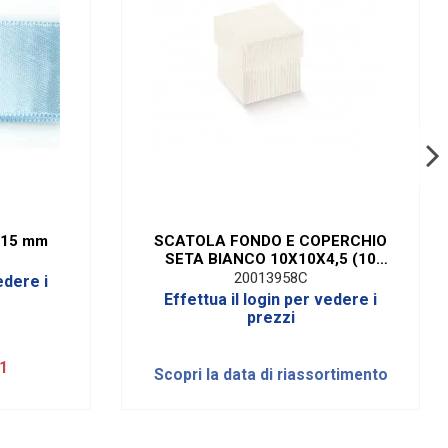
a 15 mm
SCATOLA FONDO E COPERCHIO
SETA BIANCO 10X10X4,5 (10
PEZZI)
20013958C
edere i
Effettua il login per vedere i
prezzi
1
Scopri la data di riassortimento