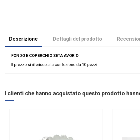
Descrizione
Dettagli del prodotto
Recension
FONDO E COPERCHIO SETA AVORIO
Il prezzo si riferisce alla confezione da 10 pezzi
Nessuna recensione
Colore
Linea
I clienti che hanno acquistato questo prodotto han
Tipologia