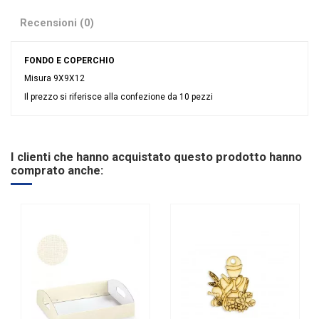
Recensioni (0)
FONDO E COPERCHIO
Misura 9X9X12
Il prezzo si riferisce alla confezione da 10 pezzi
Nessuna recensione
Colore
Bianco
Linea
Seta Bianco
I clienti che hanno acquistato questo prodotto hanno
Tipologia
Fondo e Coperchio
comprato anche:
Riordinabile
Sì