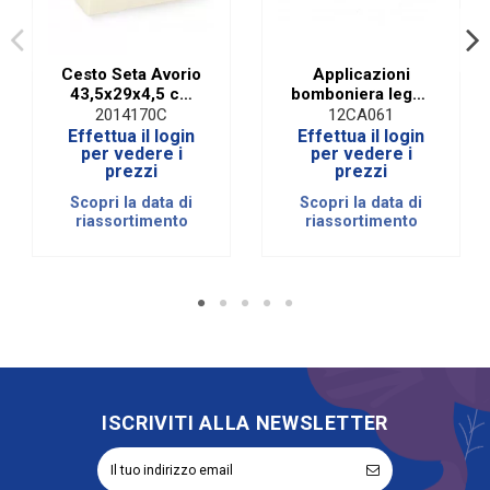
Cesto Seta Avorio
Applicazioni
43,5x29x4,5 cm
bomboniera legno
(10 PZ)
comunione cm 4
2014170C
12CA061
(cf. 12 pezzi)
Effettua il login
Effettua il login
per vedere i
per vedere i
prezzi
prezzi
Scopri la data di
Scopri la data di
riassortimento
riassortimento
ISCRIVITI ALLA NEWSLETTER