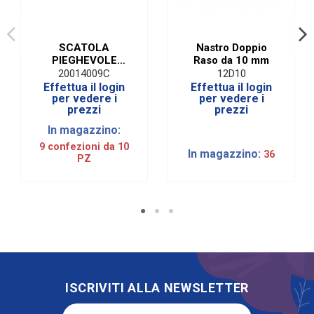
SCATOLA
Nastro Doppio
PIEGHEVOLE
Raso da 10 mm
SETA BIANCO
20014009C
12D10
10X10X10 (10
Effettua il login
Effettua il login
PEZZI)
per vedere i
per vedere i
prezzi
prezzi
In magazzino:
9 confezioni da 10
In magazzino:
36
PZ
ISCRIVITI ALLA NEWSLETTER