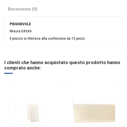
Recensioni (0)
PIEGHEVOLE
Misura 6X6X6
Il prezzo si riferisce alla confezione da 10 pezzi
Nessuna recensione
Colore
Bianco
Linea
Seta Bianco
I clienti che hanno acquistato questo prodotto hanno
Tipologia
Pieghevoli
comprato anche: