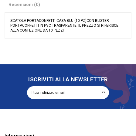
Recensioni (0)
SCATOLA PORTACONFETTI CASA BLU (10 PZ)CON BLISTER
PORTACONFETTI IN PVC TRASPARENTE. IL PREZZO SI RIFERISCE
ALLA CONFEZIONE DA 10 PEZZI
Nessuna recensione
Colore
Celeste
Materiale
Cartoncino
Grandi affari
Stock
Evento
Battesimo
Compleanno
Nascita
ISCRIVITI ALLA NEWSLETTER
Tipologia
Portaconfetti
Riordinabile
No
Informazioni