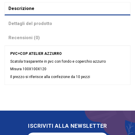
Descrizione
Dettagli del prodotto
Recensioni (0)
PVC+COP ATELIER AZZURRO
Scatola trasparente in pvc con fondo e coperchio azzurro
Misura 100X100X120
Il prezzo si riferisce alla confezione da 10 pezzi
Nessuna recensione
Colore
Celeste
Grandi affari
Offerte
Tipologia
Fondo e Coperchio
Riordinabile
No
ISCRIVITI ALLA NEWSLETTER