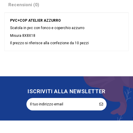
Recensioni (0)
PVC+COP ATELIER AZZURRO
Scatola in pvc con fonco e coperchio azzurro
Misura 8X8X18
Il prezzo si riferisce alla confezione da 10 pezzi
Nessuna recensione
Colore
Celeste
Grandi affari
Stock
Tipologia
Fondo e Coperchio
Riordinabile
No
ISCRIVITI ALLA NEWSLETTER