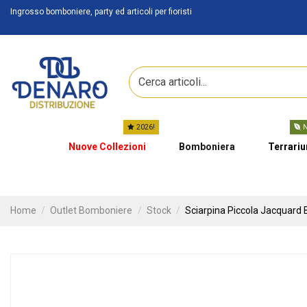
Ingrosso bomboniere, party ed articoli per fioristi
2026!
N
Nuove Collezioni
Bomboniera
Terrari
Home
Outlet Bomboniere
Stock
Sciarpina Piccola Jacquard 