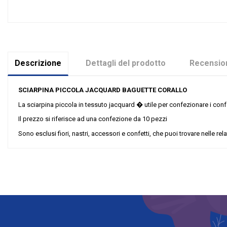
Descrizione
Dettagli del prodotto
Recension
SCIARPINA PICCOLA JACQUARD BAGUETTE CORALLO
La sciarpina piccola in tessuto jacquard � utile per confezionare i confe
Il prezzo si riferisce ad una confezione da 10 pezzi
Sono esclusi fiori, nastri, accessori e confetti, che puoi trovare nelle rel
Nessuna recensione
Colore
Grandi affari
Riordinabile
Categoria Prodotto