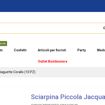
ovità
um
Confetti
Articoli per fioristi
Party
Wedd
Outlet Bomboniere
Baguette Corallo (10 PZ)
Sciarpina Piccola Jacqua