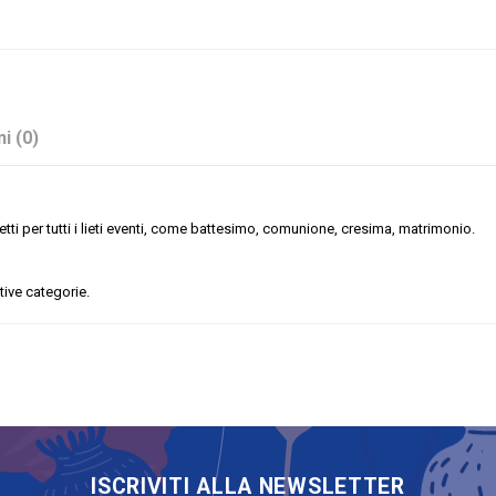
i (0)
tti per tutti i lieti eventi, come battesimo, comunione, cresima, matrimonio.
ative categorie.
Corallo
Stock
No
Sacchetti
ISCRIVITI ALLA NEWSLETTER