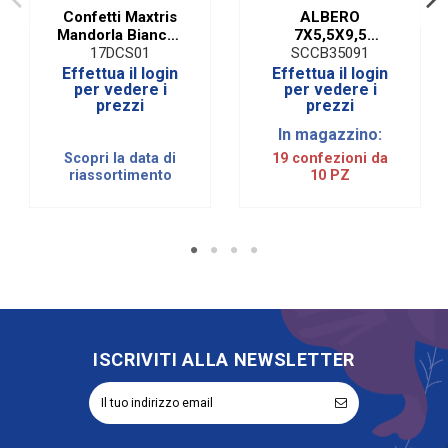
Confetti Maxtris
ALBERO
Mandorla Bianco |
7X5,5X9,5
Dolce Sposa 1 Kg
ON.AVANA (10
17DCS01
SCCB35091
PEZZI)
Effettua il login
Effettua il login
per vedere i
per vedere i
prezzi
prezzi
In magazzino:
Scopri la data di
19 confezioni da
riassortimento
10 PZ
ISCRIVITI ALLA NEWSLETTER