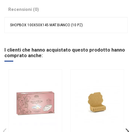
Recensioni (0)
SHOPBOX 100X50X145 MAT.BIANCO (10 PZ)
Nessuna recensione
Colore
Bianco
Linea
Matelassè
I clienti che hanno acquistato questo prodotto hanno
Materiale
Cartoncino
comprato anche:
Evento
Compleanno
Comunione
Cresima
Matrimonio
Tipologia
Shopper