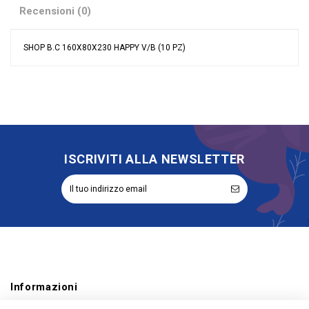
Recensioni (0)
SHOP B.C 160X80X230 HAPPY V/B (10 PZ)
Nessuna recensione
Colore
Verde
Materiale
Cartoncino
Grandi affari
Stock
Evento
Compleanno
Tipologia
Shopper
ISCRIVITI ALLA NEWSLETTER
Riordinabile
No
Informazioni