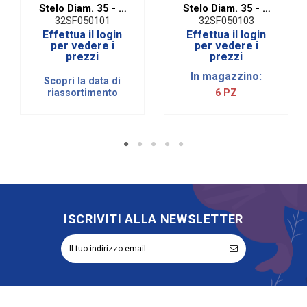
Stelo Diam. 35 - H
Stelo Diam. 35 - H
100 Cm
100 Cm
32SF050101
32SF050103
Effettua il login
Effettua il login
per vedere i
per vedere i
prezzi
prezzi
In magazzino:
Scopri la data di
riassortimento
6 PZ
ISCRIVITI ALLA NEWSLETTER