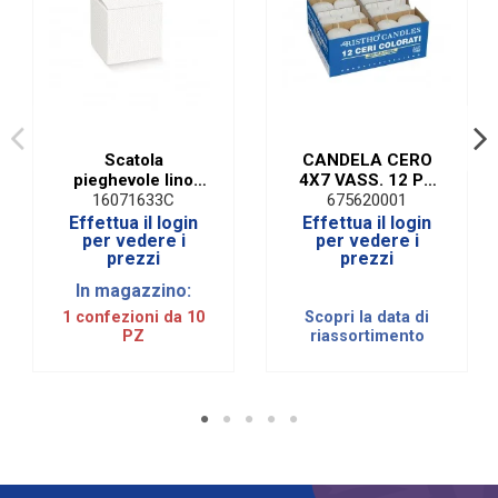
Scatola
CANDELA CERO
pieghevole lino
4X7 VASS. 12 PZ
bianca 8 X 8 X 8
BIANCO (12
16071633C
675620001
cm (10 pezzi)
PEZZI)
Effettua il login
Effettua il login
per vedere i
per vedere i
prezzi
prezzi
In magazzino:
1 confezioni da 10
Scopri la data di
PZ
riassortimento