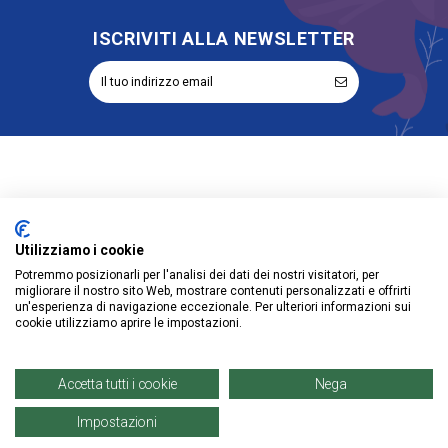
ISCRIVITI ALLA NEWSLETTER
Informazioni
Utilizziamo i cookie
Account
Potremmo posizionarli per l'analisi dei dati dei nostri visitatori, per
migliorare il nostro sito Web, mostrare contenuti personalizzati e offrirti
Prodotti
un'esperienza di navigazione eccezionale. Per ulteriori informazioni sui
cookie utilizziamo aprire le impostazioni.
Accetta tutti i cookie
Nega
© Copyright 2021 | Denaro Distribuzione Srl. |
P. IVA: 02671960819
Impostazioni