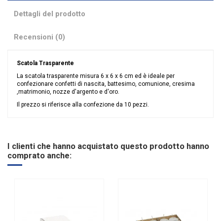
Dettagli del prodotto
Recensioni (0)
Scatola Trasparente
La scatola trasparente misura 6 x 6 x 6 cm ed è ideale per
confezionare confetti di nascita, battesimo, comunione, cresima
,matrimonio, nozze d'argento e d'oro.
Il prezzo si riferisce alla confezione da 10 pezzi.
Nessuna recensione
Colore
Trasparente
Linea
Trasparente
I clienti che hanno acquistato questo prodotto hanno
Tipologia
Pieghevoli
comprato anche: