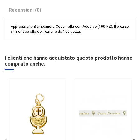
Recensioni (0)
Applicazione Bomboniera Coccinella con Adesivo (100 PZ). Il prezzo
si riferisce alla confezione da 100 pezzi.
Nessuna recensione
Colore
Nero
Rosso
Tipologia
Applicazioni
I clienti che hanno acquistato questo prodotto hanno
comprato anche:
Categoria Prodotto
Accessori e Nastri