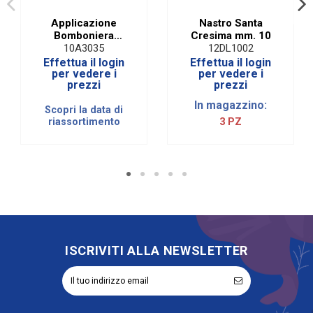
Applicazione
Nastro Santa
Bomboniera
Cresima mm. 10
Calice Comunione
10A3035
12DL1002
Plexiglass E Legno
Effettua il login
Effettua il login
ORO (12 PZ)
per vedere i
per vedere i
prezzi
prezzi
In magazzino:
Scopri la data di
riassortimento
3 PZ
ISCRIVITI ALLA NEWSLETTER