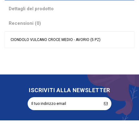
Dettagli del prodotto
Recensioni (0)
CIONDOLO VULCANO CROCE MEDIO - AVORIO (5 PZ)
Nessuna recensione
Colore
Avorio
Grandi affari
Sconto 40%
Tipologia
Applicazioni
Riordinabile
No
ISCRIVITI ALLA NEWSLETTER