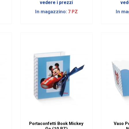
vedere i prezzi
ved
In magazzino:
In ma
7 PZ
Portaconfetti Book Mickey
Vaso P
Go (10 PZ)
M