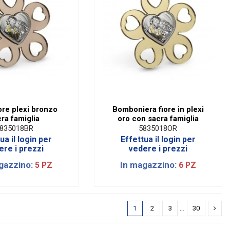
ore plexi bronzo
Bomboniera fiore in plexi
ra famiglia
oro con sacra famiglia
835018BR
5835018OR
ua il login per
Effettua il login per
ere i prezzi
vedere i prezzi
gazzino:
In magazzino:
5 PZ
6 PZ
1
2
3
…
30