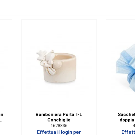
in
Bomboniera Porta T-L
Sacchet
 23
Conchiglie
doppia 
1628836
4
Effettua il login per
Effett