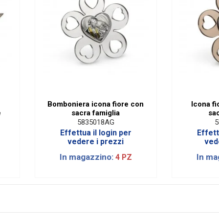
Bomboniera icona fiore con
Icona fi
e
sacra famiglia
sac
5835018AG
5
Effettua il login per
Effett
vedere i prezzi
ved
In magazzino:
In ma
4 PZ