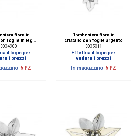
niera fiore in
Bomboniera fiore in
con foglie in legno
cristallo con foglie argento
piccolo
5834983
5835011
ua il login per
Effettua il login per
ere i prezzi
vedere i prezzi
gazzino:
In magazzino:
5 PZ
5 PZ