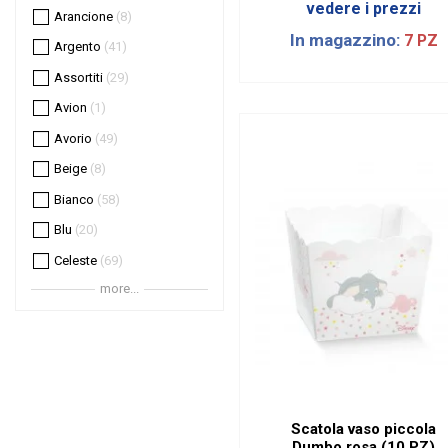
vedere i prezzi
Arancione
8
In magazzino:
7 PZ
Argento
41
Assortiti
29
Avion
1
Avorio
49
Beige
8
Bianco
58
Blu
20
Celeste
69
more...
Cipria
7
Corallo
3
Ecrù
1
Fucsia
4
Giallo
10
Scatola vaso piccola
Grigio
8
Dumbo rosa (10 PZ)