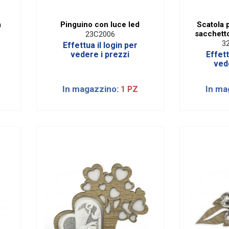
a
Pinguino con luce led
Scatola 
sacchetto
23C2006
3
Effettua il login per
vedere i prezzi
Effett
ved
In magazzino:
In ma
1 PZ