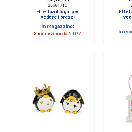
2068171C
Effettua il login per
Effett
vedere i prezzi
ved
In magazzino:
In ma
3 confezioni da 10 PZ