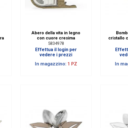
Abero della vita in legno
Bombo
ra
con cuore cresima
cristallo 
5834978
Effettua il login per
Effett
vedere i prezzi
ved
In magazzino:
In ma
1 PZ