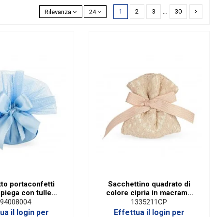
1
2
3
…
30
Rilevanza
24
to portaconfetti
Sacchettino quadrato di
piega con tulle
colore cipria in macramè
celeste
con raso
94008004
1335211CP
ua il login per
Effettua il login per