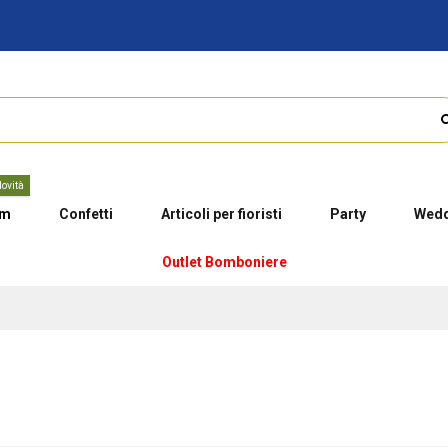
ovità
um
Confetti
Articoli per fioristi
Party
Wedd
Outlet Bomboniere