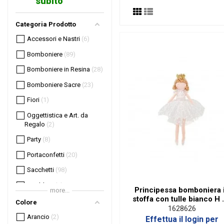
subito
Categoria Prodotto
Accessori e Nastri
6
Bomboniere
89
Bomboniere in Resina
28
Bomboniere Sacre
23
Fiori
1
Oggettistica e Art. da
Regalo
2
Party
8
Portaconfetti
20
Sacchetti
98
Wedding
1
Principessa bomboniera 
more...
stoffa con tulle bianco H
Colore
cm
1628626
Arancio
2
Effettua il login per