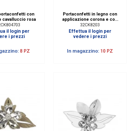
portaconfetti con
Portaconfetti in legno con
 cavalluccio rosa
applicazione corona e con
sacchetto
2CK804703
32CK8203
ua il login per
Effettua il login per
ere i prezzi
vedere i prezzi
gazzino:
In magazzino:
8 PZ
10 PZ