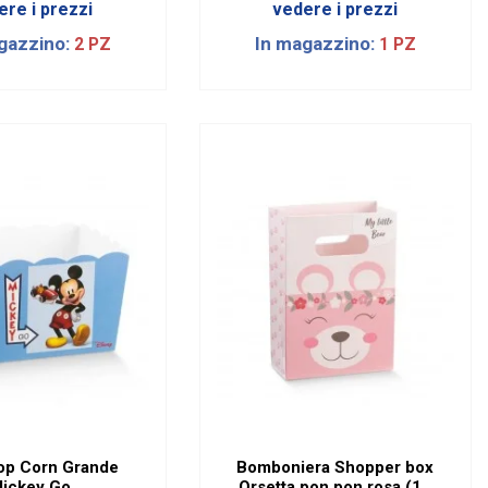
ere i prezzi
vedere i prezzi
gazzino:
In magazzino:
2 PZ
1 PZ
op Corn Grande
Bomboniera Shopper box
ickey Go
Orsetta pon pon rosa (10