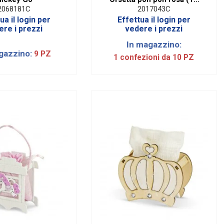
PZ)
2068181C
2017043C
ua il login per
Effettua il login per
ere i prezzi
vedere i prezzi
In magazzino:
gazzino:
9 PZ
1 confezioni da 10 PZ