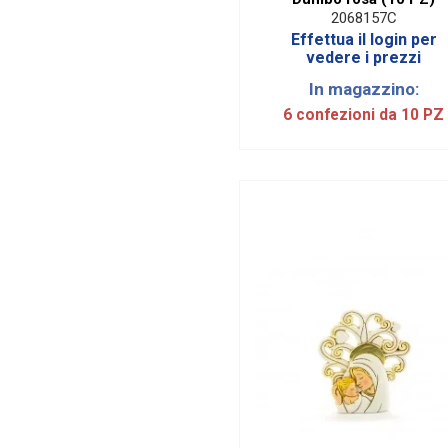
2068157C
Lilla
2
Effettua il login per
vedere i prezzi
Malva
1
Marrone
8
In magazzino:
6 confezioni da 10 PZ
Nero
2
Nocciola
42
Oro
22
Rosa
82
Rosa antico
2
Rosso
23
Tiffany
3
Tortora
10
Trasparente
19
Verde
13