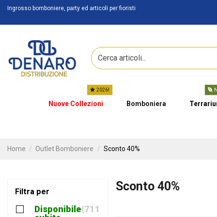
Ingrosso bomboniere, party ed articoli per fioristi
2026!
N
Nuove Collezioni
Bomboniera
Terrari
Home
Outlet Bomboniere
Sconto 40%
Sconto 40%
Filtra per
Disponibile
711