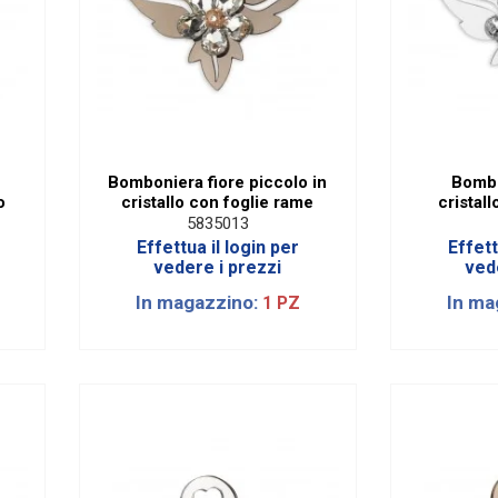
Bomboniera fiore piccolo in
Bombo
o
cristallo con foglie rame
cristal
5835013
Effettua il login per
Effett
vedere i prezzi
ved
In magazzino:
In ma
1 PZ