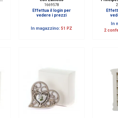
1669578
2
Effettua il login per
Effett
vedere i prezzi
ved
In 
In magazzino:
51 PZ
2 conf