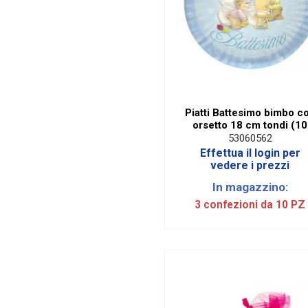
Piatti Battesimo bimbo c
orsetto 18 cm tondi (10
Pezzi)
53060562
Effettua il login per
vedere i prezzi
In magazzino:
3 confezioni da 10 PZ