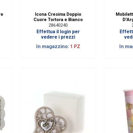
re
Icona Cresima Doppio
Mobilet
Cuore Tortora e Bianco
D'Ar
B
28640240
Effettua il login per
Effett
vedere i prezzi
ved
In magazzino:
In ma
1 PZ