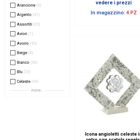
vedere i prezzi
Arancione
8
In magazzino:
4 PZ
Argento
41
Assortiti
29
Avion
1
Avorio
49
Beige
8
Bianco
58
Blu
20
Celeste
69
more...
Cipria
7
Corallo
3
Ecrù
1
Fucsia
4
Giallo
10
Icona angioletti celeste 
Grigio
8
vetro con scatola regalo