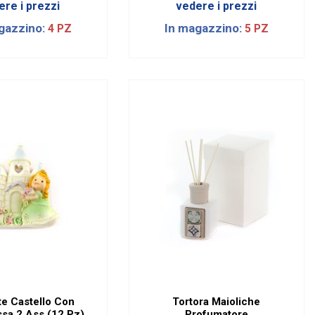
ere i prezzi
vedere i prezzi
gazzino:
In magazzino:
4 PZ
5 PZ
e Castello Con
Tortora Maioliche
Principessa 2 Ass (12 Pz)
Profumatore