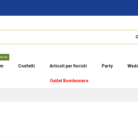
ovità
um
Confetti
Articoli per fioristi
Party
Wedd
Outlet Bomboniere