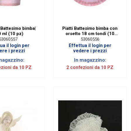
 Battesimo bimba|
Piatti Battesimo bimba con
 ml (10 pz)
orsetto 18 cm tondi (10
Pezzi)
53060557
53060556
ua il login per
Effettua il login per
ere i prezzi
vedere i prezzi
magazzino:
In magazzino:
ezioni da 10 PZ
2 confezioni da 10 PZ