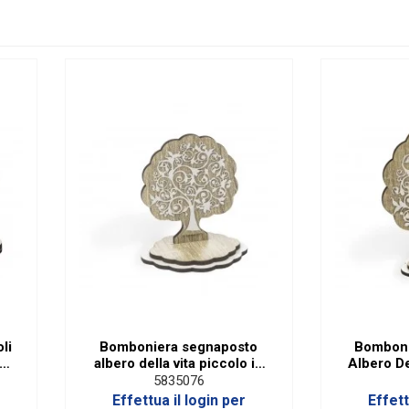
li
Bomboniera segnaposto
Bomboni
 e
albero della vita piccolo in
Albero De
legno e laminato
5835076
Effettua il login per
Effett