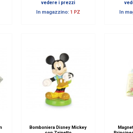
vedere i prezzi
ved
In magazzino:
In ma
1 PZ
in
Bomboniera Disney Mickey
Magnet
.
con Zainetto