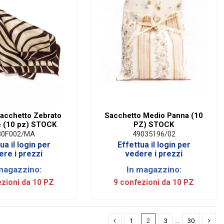
Sacchetto Zebrato
Sacchetto Medio Panna (10
 (10 pz) STOCK
PZ) STOCK
30F002/MA
49035196/02
ua il login per
Effettua il login per
ere i prezzi
vedere i prezzi
magazzino:
In magazzino:
ezioni da 10 PZ
9 confezioni da 10 PZ
1
2
3
…
30