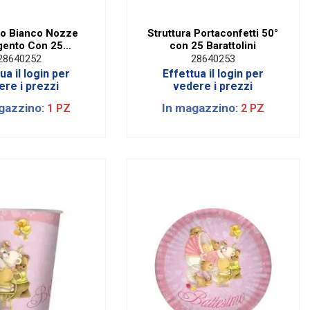
to Bianco Nozze
Struttura Portaconfetti 50°
gento Con 25
con 25 Barattolini
arattolini
28640252
28640253
ua il login per
Effettua il login per
ere i prezzi
vedere i prezzi
gazzino:
In magazzino:
1 PZ
2 PZ