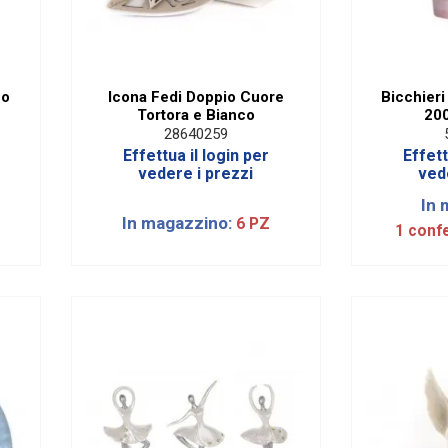
no
Icona Fedi Doppio Cuore
Bicchieri
Tortora e Bianco
200
28640259
Effettua il login per
Effett
vedere i prezzi
ved
In 
In magazzino:
6 PZ
1 conf