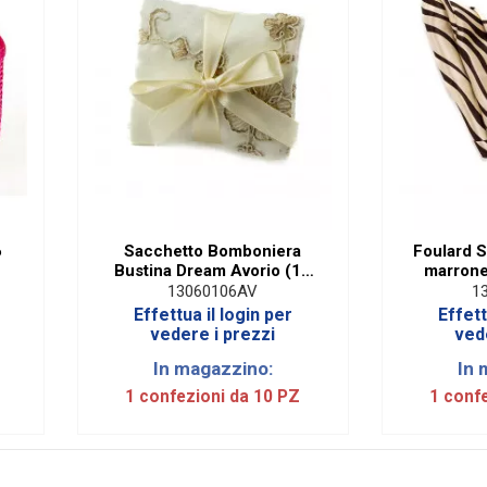
6
Sacchetto Bomboniera
Foulard 
Bustina Dream Avorio (10
marrone
PZ)
13060106AV
1
Effettua il login per
Effett
vedere i prezzi
ved
In magazzino:
In 
1 confezioni da 10 PZ
1 conf