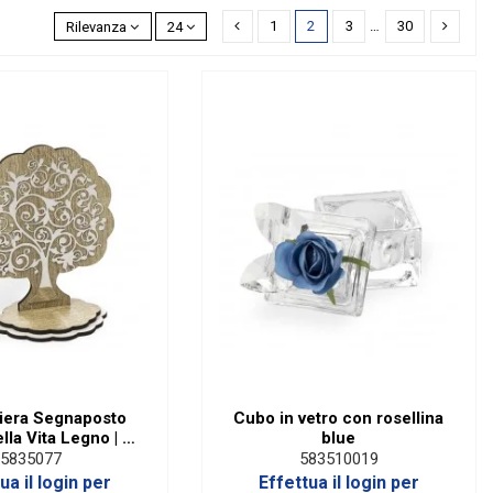
1
2
3
…
30
Rilevanza
24
era Segnaposto
Cubo in vetro con rosellina
lla Vita Legno | H
blue
11,5 Cm
5835077
583510019
ua il login per
Effettua il login per