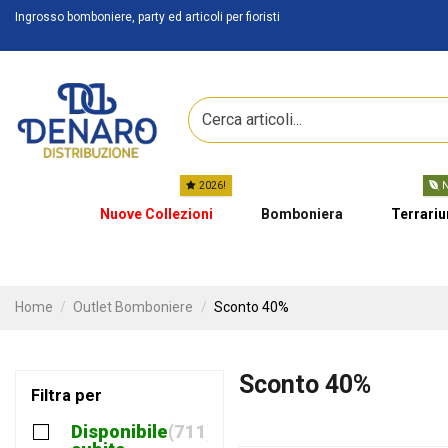
Ingrosso bomboniere, party ed articoli per fioristi
2026!
N
Nuove Collezioni
Bomboniera
Terrari
Home
Outlet Bomboniere
Sconto 40%
Sconto 40%
Filtra per
Disponibile
711