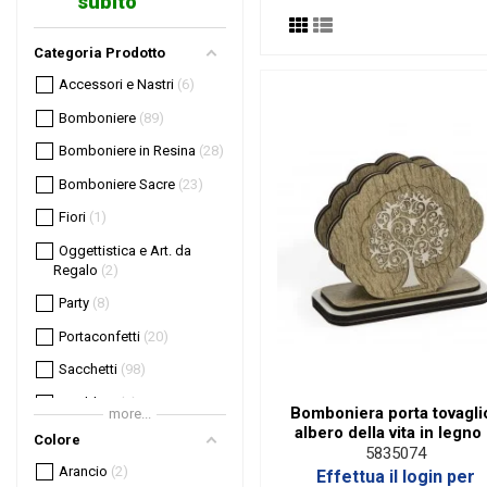
subito
Categoria Prodotto
Accessori e Nastri
6
Bomboniere
89
Bomboniere in Resina
28
Bomboniere Sacre
23
Fiori
1
Oggettistica e Art. da
Regalo
2
Party
8
Portaconfetti
20
Sacchetti
98
Wedding
1
Bomboniera porta tovaglio
more...
albero della vita in legno
Colore
laminato
5835074
Arancio
2
Effettua il login per