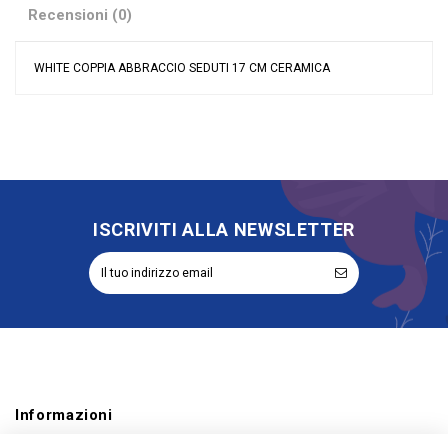
Recensioni (0)
WHITE COPPIA ABBRACCIO SEDUTI 17 CM CERAMICA
Nessuna recensione
Colore
Bianco
Materiale
Resina
Grandi affari
Sconto 40%
Evento
Matrimonio
Tipologia
Coppia
ISCRIVITI ALLA NEWSLETTER
Rappresentazione
Sposi
Riordinabile
No
Informazioni