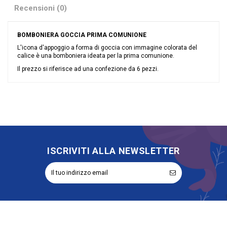
Recensioni (0)
BOMBONIERA GOCCIA PRIMA COMUNIONE
L'icona d'appoggio a forma di goccia con immagine colorata del
calice è una bomboniera ideata per la prima comunione.
Il prezzo si riferisce ad una confezione da 6 pezzi.
Nessuna recensione
Materiale
Resina
Grandi affari
Sconto 40%
Evento
Comunione
Rappresentazione
Calice
Riordinabile
No
ISCRIVITI ALLA NEWSLETTER
Categoria Prodotto
Bomboniere Sacre