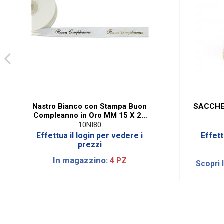
Nastro Bianco con Stampa Buon
SACCHE
Compleanno in Oro MM 15 X 25
MT
10NI80
Effettua il login per vedere i
Effett
prezzi
In magazzino:
4 PZ
Scopri 