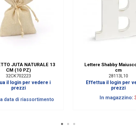
TTO JUTA NATURALE 13
Lettere Shabby Maiusco
CM (10 PZ)
cm
32CK702223
28113L10
ua il login per vedere i
Effettua il login per v
prezzi
prezzi
In magazzino:
la data di riassortimento