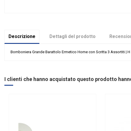
Descrizione
Dettagli del prodotto
Recension
Bomboniera Grande Barattolo Ermetico Home con Scritta 3 Assortiti | H 9 C
Nessuna recensione
Colore
Categoria Prodotto
I clienti che hanno acquistato questo prodotto han