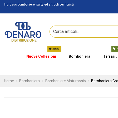
Ingrosso bomboniere, party ed articoli per fioristi
2026!
N
Nuove Collezioni
Bomboniera
Terrari
Home
Bomboniera
Bomboniere Matrimonio
Bomboniera Grand