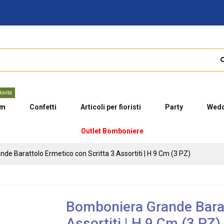
ovità
um
Confetti
Articoli per fioristi
Party
Wedd
Outlet Bomboniere
e Barattolo Ermetico con Scritta 3 Assortiti | H 9 Cm (3 PZ)
Bomboniera Grande Barat
Assortiti | H 9 Cm (3 PZ)