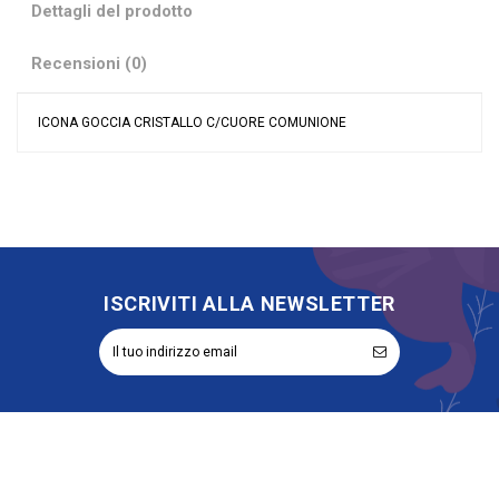
Dettagli del prodotto
Recensioni (0)
ICONA GOCCIA CRISTALLO C/CUORE COMUNIONE
Nessuna recensione
Materiale
Cristallo
Grandi affari
Sconto 40%
Evento
Comunione
Tipologia
Oggetto Decorativo
Rappresentazione
Calice
ISCRIVITI ALLA NEWSLETTER
Riordinabile
No
Categoria Prodotto
Bomboniere Sacre