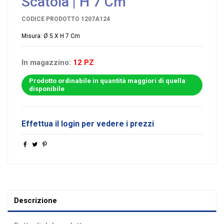
Scatola | H 7 Cm
CODICE PRODOTTO
1207A124
Misura: Ø 5 X H 7 Cm
In magazzino:
12 PZ
Prodotto ordinabile in quantità maggiori di quella
disponibile
Effettua il login per vedere i prezzi
Descrizione