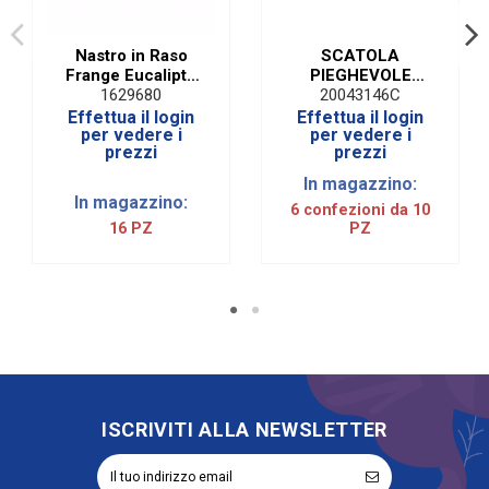
Nastro in Raso
SCATOLA
Frange Eucalipto
PIEGHEVOLE
25 M da 40 mm
SETA AVORIO
1629680
20043146C
10X10X6 (10
Effettua il login
Effettua il login
PEZZI)
per vedere i
per vedere i
prezzi
prezzi
In magazzino:
In magazzino:
6 confezioni da 10
16 PZ
PZ
ISCRIVITI ALLA NEWSLETTER