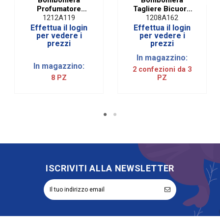
Profumatore
Tagliere Bicuore
Mondo in Vetro
Rettangolare Vetro
1212A119
1208A162
Bianco e Metallo
e Legno 3
Effettua il login
Effettua il login
con Scatola | H 7
Assortiti | H 20 Cm
per vedere i
per vedere i
prezzi
prezzi
Cm
(3 PZ)
In magazzino:
In magazzino:
2 confezioni da 3
8 PZ
PZ
ISCRIVITI ALLA NEWSLETTER