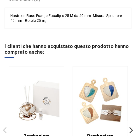
Nastro in Raso Frange Eucalipto 25 M da 40 mm. Misura: Spessore
40 mm - Rotolo 25 m,
Nessuna recensione
Colore
Verde
Tipologia nastri
Raso e Organza
I clienti che hanno acquistato questo prodotto hanno
Categoria Prodotto
Accessori e Nastri
comprato anche:
Bomboniera
Bomboniera