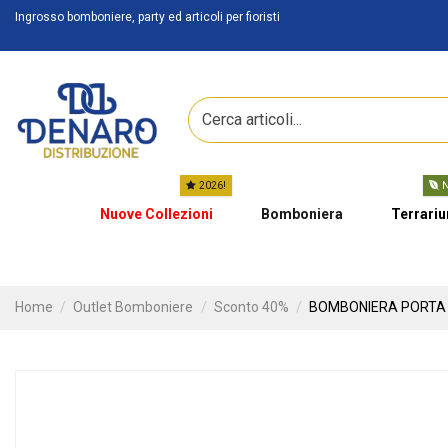
Ingrosso bomboniere, party ed articoli per fioristi
2026!
N
Nuove Collezioni
Bomboniera
Terrari
Home
Outlet Bomboniere
Sconto 40%
BOMBONIERA PORTA C