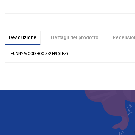
Descrizione
Dettagli del prodotto
Recension
FUNNY WOOD BOX S/2 H9 (6 PZ)
Nessuna recensione
Materiale
Grandi affari
Evento
Tipologia
Riordinabile