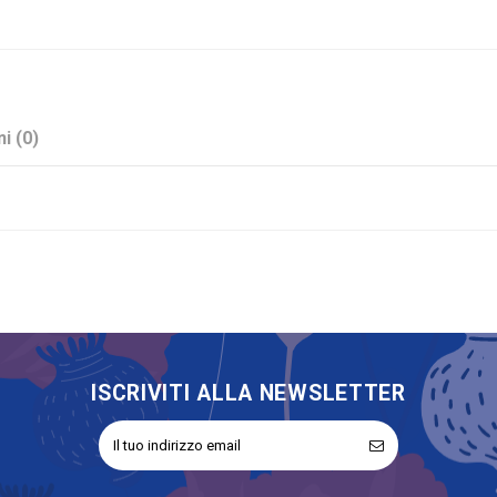
i (0)
Legno
Sconto 40%
Matrimonio
Portaconfetti
No
ISCRIVITI ALLA NEWSLETTER