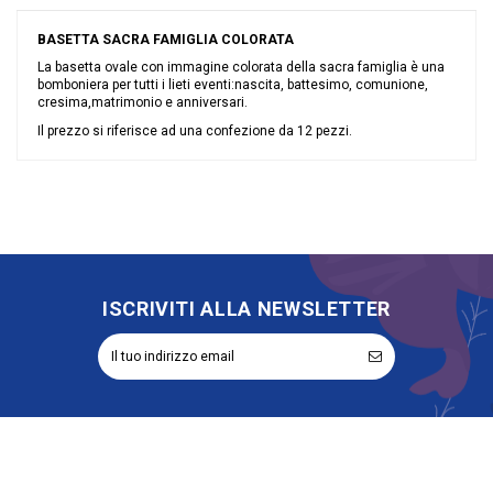
BASETTA SACRA FAMIGLIA COLORATA
La basetta ovale con immagine colorata della sacra famiglia è una
bomboniera per tutti i lieti eventi:nascita, battesimo, comunione,
cresima,matrimonio e anniversari.
Il prezzo si riferisce ad una confezione da 12 pezzi.
Nessuna recensione
Materiale
Resina
Grandi affari
Sconto 40%
Evento
Battesimo
Comunione
Cresima
Tipologia
Basetta
ISCRIVITI ALLA NEWSLETTER
Rappresentazione
Sacra Famiglia
Riordinabile
No