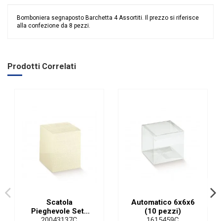
Bomboniera segnaposto Barchetta 4 Assortiti. Il prezzo si riferisce
alla confezione da 8 pezzi.
Nessuna recensione
Colore
Assortiti
Tipologia
Segnaposto
Prodotti Correlati
Riordinabile
No
Scatola
Automatico 6x6x6
Pieghevole Seta
(10 pezzi)
Avorio 8 X 8 X 11
20043137C
1615459C