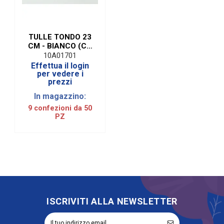
TULLE TONDO 23
CM - BIANCO (CF.
50 PZ)
10A01701
Effettua il login
per vedere i
prezzi
In magazzino:
9 confezioni da 50
PZ
ISCRIVITI ALLA NEWSLETTER