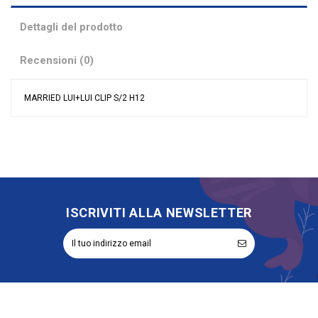
Dettagli del prodotto
Recensioni (0)
MARRIED LUI+LUI CLIP S/2 H12
Nessuna recensione
Materiale
Resina
Grandi affari
Sconto 40%
Evento
Matrimonio
Tipologia
Segnaposto
Rappresentazione
Sposi
ISCRIVITI ALLA NEWSLETTER
Riordinabile
No