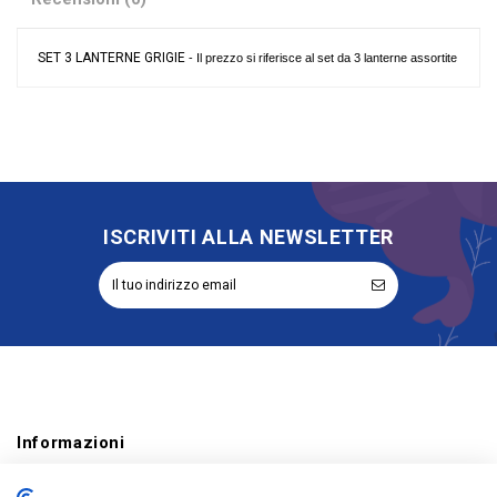
SET 3 LANTERNE GRIGIE
- Il prezzo si riferisce al set da 3 lanterne assortite
Nessuna recensione
Colore
Grigio
Materiale
Metallo
Evento
Matrimonio
Tipologia
Lanterna e Portacandela
Riordinabile
No
ISCRIVITI ALLA NEWSLETTER
Informazioni
Account