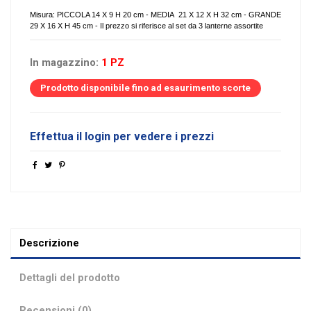
Misura: PICCOLA 14 X 9 H 20 cm - MEDIA 21 X 12 X H 32 cm - GRANDE
29 X 16 X H 45 cm - Il prezzo si riferisce al set da 3 lanterne assortite
In magazzino:
1 PZ
Prodotto disponibile fino ad esaurimento scorte
Effettua il login per vedere i prezzi
Descrizione
Dettagli del prodotto
Recensioni (0)