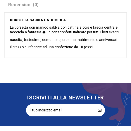
Recensioni (0)
BORSETTA SABBIA E NOCCIOLA
La borsetta con manico sabbia con pattina a pois e fascia centrale
nocciola a fantasia � un portaconfetti indicato per tutti i lieti eventi:
nascita, battesimo, comunione, cresima,matrimonio e anniversari.
Il prezzo si riferisce ad una confezione da 10 pezzi.
Nessuna recensione
Colore
Nocciola
Grandi affari
Sconto 40%
Riordinabile
No
ISCRIVITI ALLA NEWSLETTER