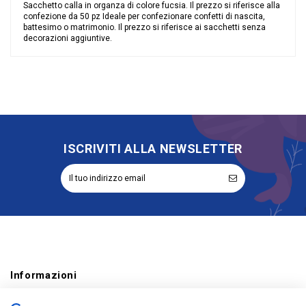
Sacchetto calla in organza di colore fucsia. Il prezzo si riferisce alla
confezione da 50 pz Ideale per confezionare confetti di nascita,
battesimo o matrimonio. Il prezzo si riferisce ai sacchetti senza
decorazioni aggiuntive.
Nessuna recensione
Colore
Fucsia
Grandi affari
Sconto 40%
Riordinabile
No
Categoria Prodotto
Sacchetti
ISCRIVITI ALLA NEWSLETTER
Informazioni
Account