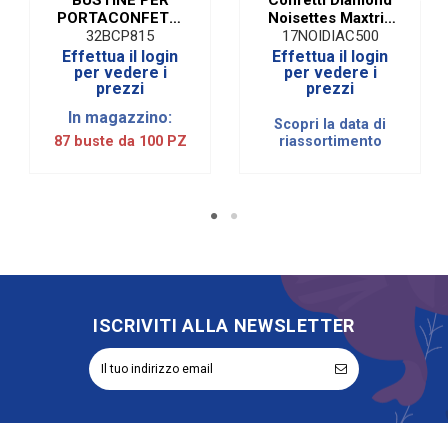
PORTACONFETTI
Noisettes Maxtris
8X15 (100 PZ)
Celeste| 500 Gr
32BCP815
17NOIDIAC500
Effettua il login
Effettua il login
per vedere i
per vedere i
prezzi
prezzi
In magazzino:
Scopri la data di
87 buste da 100 PZ
riassortimento
ISCRIVITI ALLA NEWSLETTER