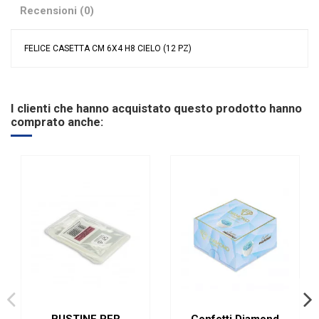
Recensioni (0)
FELICE CASETTA CM 6X4 H8 CIELO (12 PZ)
Nessuna recensione
Colore
Celeste
Materiale
Pannolenci
I clienti che hanno acquistato questo prodotto hanno
Grandi affari
Sconto 40%
comprato anche:
Evento
Battesimo
Nascita
Tipologia
Portaconfetti
Riordinabile
No
BUSTINE PER
Confetti Diamond