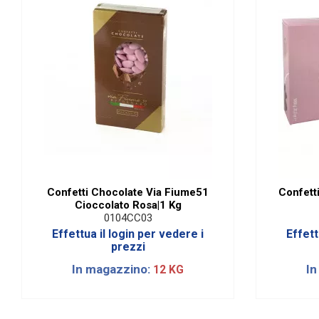
Confetti Chocolate Via Fiume51
Confetti
Cioccolato Rosa|1 Kg
0104CC03
Effettua il login per vedere i
Effett
prezzi
In magazzino:
In
12 KG