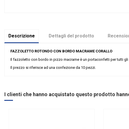
Descrizione
Dettagli del prodotto
Recension
FAZZOLETTO ROTONDO CON BORDO MACRAME CORALLO
Il fazzoletto con bordo in pizzo macrame è un portaconfetti per tutti gli 
Il prezzo si riferisce ad una confezione da 10 pezzi.
Nessuna recensione
Colore
Grandi affari
I clienti che hanno acquistato questo prodotto han
Riordinabile
Categoria Prodotto