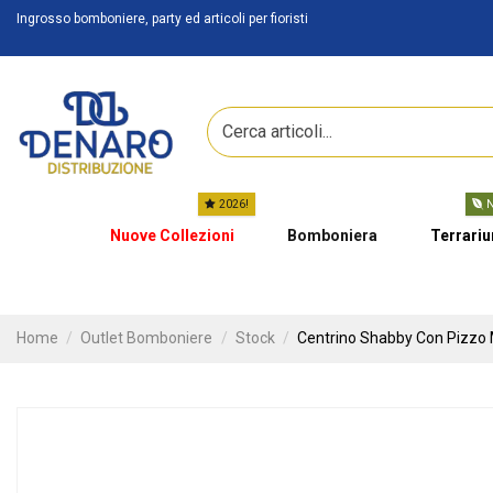
Ingrosso bomboniere, party ed articoli per fioristi
2026!
N
Nuove Collezioni
Bomboniera
Terrari
Home
Outlet Bomboniere
Stock
Centrino Shabby Con Pizzo 