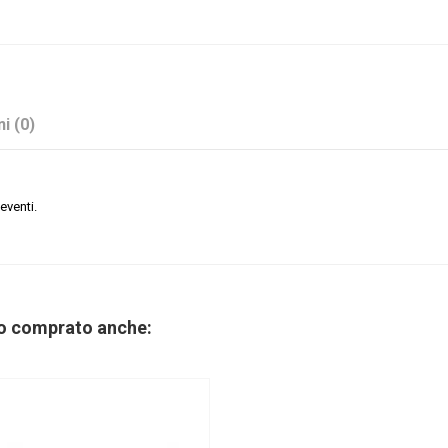
i (0)
eventi.
Corallo
Stock
no comprato anche:
No
Sacchetti