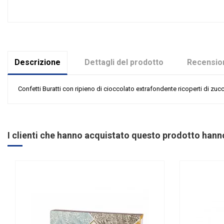
Descrizione
Dettagli del prodotto
Recension
Confetti Buratti con ripieno di cioccolato extrafondente ricoperti di zu
Nessuna recensione
Tipologia confetti
Ingredienti
I clienti che hanno acquistato questo prodotto han
Glutine
Marchio