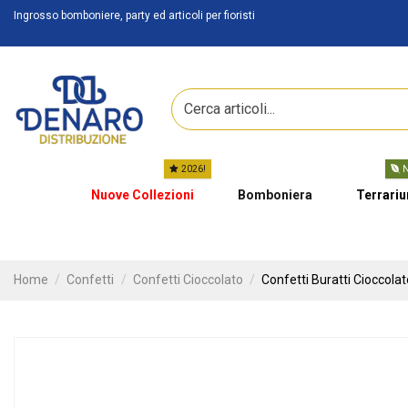
Ingrosso bomboniere, party ed articoli per fioristi
2026!
N
Nuove Collezioni
Bomboniera
Terrari
Home
Confetti
Confetti Cioccolato
Confetti Buratti Cioccolat