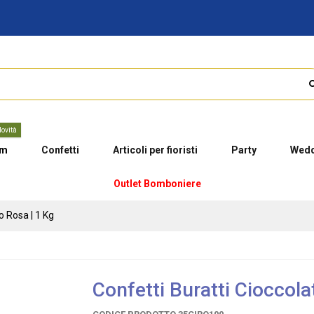
ovità
um
Confetti
Articoli per fioristi
Party
Wedd
Outlet Bomboniere
o Rosa | 1 Kg
Confetti Buratti Cioccola