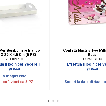
 Per Bomboniere Bianco
Confetti Maxtris Two Mil
 X 29 X 4,5 Cm (5 PZ)
Rosa
20118971C
17TWOSFUR
ua il login per vedere i
Effettua il login per v
prezzi
prezzi
In magazzino:
 confezioni da 5 PZ
Scopri la data di riasso