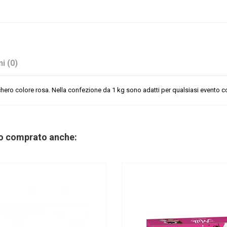
i (0)
cchero colore rosa. Nella confezione da 1 kg sono adatti per qualsiasi evento c
Buratti
Cioccolato
no comprato anche:
SENZA Glutine
Buratti