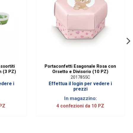
ssortiti
Portaconfetti Esagonale Rosa con
m (3 PZ)
Orsetto e Divisorio (10 PZ)
2017855C
edere i
Effettua il login per vedere i
prezzi
In magazzino:
 PZ
4 confezioni da 10 PZ