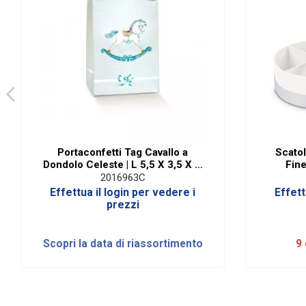
Portaconfetti Tag Cavallo a
Scatol
Dondolo Celeste | L 5,5 X 3,5 X H
Fine
10 Cm (10 PZ)
2016963C
Effettua il login per vedere i
Effett
prezzi
Scopri la data di riassortimento
9 