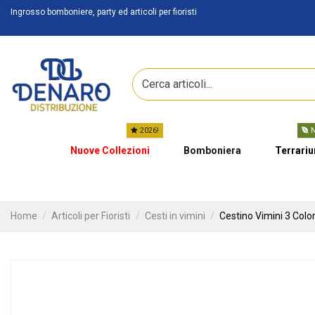
Ingrosso bomboniere, party ed articoli per fioristi
2026!
N
Nuove Collezioni
Bomboniera
Terrari
Home
Articoli per Fioristi
Cesti in vimini
Cestino Vimini 3 Color