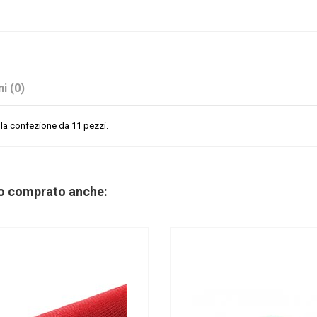
i (0)
alla confezione da 11 pezzi.
Ciotole Basse
No
no comprato anche: