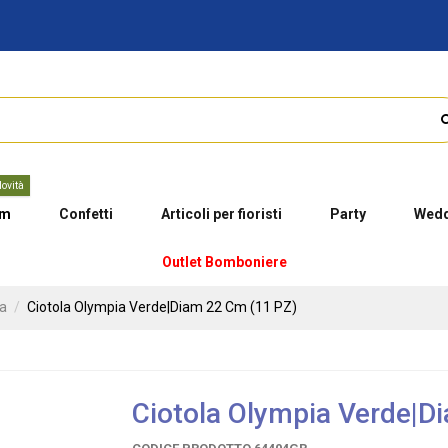
ovità
um
Confetti
Articoli per fioristi
Party
Wedd
Outlet Bomboniere
ca
Ciotola Olympia Verde|Diam 22 Cm (11 PZ)
Ciotola Olympia Verde|D