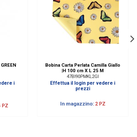
4 GREEN
Bobina Carta Perlata Camilla Giallo
|H 100 cm X L 25 M
47BI90PMKL2GI
edere i
Effettua il login per vedere i
prezzi
In magazzino:
2 PZ
4 PZ