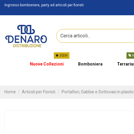
Ingrosso bomboniere, party ed articoli per fioristi
2026!
N
Nuove Collezioni
Bomboniera
Terrari
Home
Articoli per Fioristi
Portafiori, Gabbie e Sottovasi in plasti