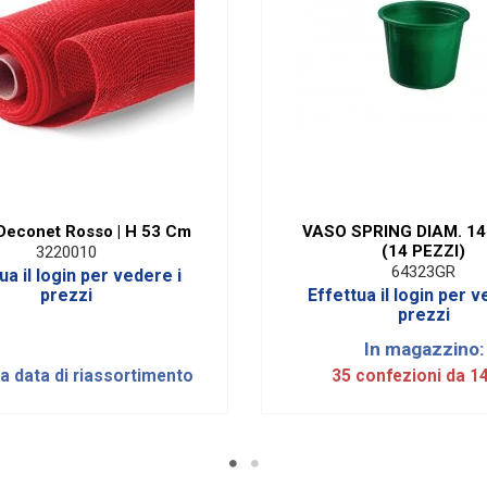
Deconet Rosso | H 53 Cm
VASO SPRING DIAM. 1
(14 PEZZI)
3220010
64323GR
ua il login per vedere i
prezzi
Effettua il login per v
prezzi
In magazzino:
la data di riassortimento
35 confezioni da 1