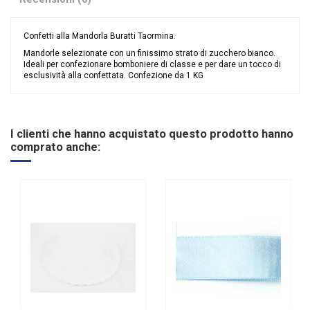
Confetti alla Mandorla Buratti Taormina.
Mandorle selezionate con un finissimo strato di zucchero bianco.
Ideali per confezionare bomboniere di classe e per dare un tocco di
esclusività alla confettata. Confezione da 1 KG
Nessuna recensione
Colore
Bianco
Tipologia confetti
Buratti
I clienti che hanno acquistato questo prodotto hanno
Ingredienti
Mandorla
comprato anche:
Glutine
SENZA Glutine
Marchio
Buratti