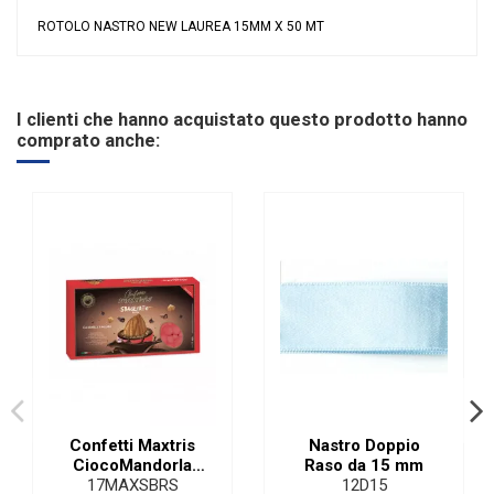
ROTOLO NASTRO NEW LAUREA 15MM X 50 MT
Nessuna recensione
Colore
Rosso
Tipologia
Nastri Particolari
I clienti che hanno acquistato questo prodotto hanno
comprato anche:
Confetti Maxtris
Nastro Doppio
CiocoMandorla
Raso da 15 mm
Sbagliato Rosso| 1
17MAXSBRS
12D15