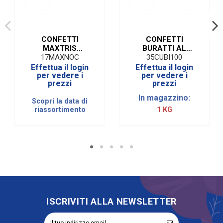
CONFETTI
CONFETTI
MAXTRIS
BURATTI AL
NOCCIOLATO |1
CIOCCOLATO
17MAXNOC
35CUBI100
KG
CUORE BIANCO | 1
Effettua il login
Effettua il login
KG
per vedere i
per vedere i
prezzi
prezzi
In magazzino:
Scopri la data di
riassortimento
1 KG
ISCRIVITI ALLA NEWSLETTER