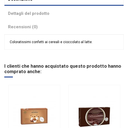
Dettagli del prodotto
Recensioni (0)
Coloratissimi confetti ai cereali e cioccolato al latte.
Nessuna recensione
Colore
Assortiti
Tipologia confetti
Buratti
I clienti che hanno acquistato questo prodotto hanno
Ingredienti
Cereali
comprato anche:
Gusto
Dolci e Delizie
Anno
2019
Marchio
Buratti