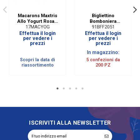
Macarons Maxtris
Bigliettino
Allo Yogurt Rosa|5
Bomboniera
PZ
Scarpette Celeste
17MACYOG
91BFF2051
(Pz. 200)
Effettua il login
Effettua il login
per vedere i
per vedere i
prezzi
prezzi
In magazzino:
Scopri la data di
5 confezioni da
riassortimento
200 PZ
ISCRIVITI ALLA NEWSLETTER