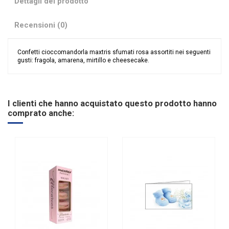
Dettagli del prodotto
Recensioni (0)
Confetti cioccomandorla maxtris sfumati rosa assortiti nei seguenti
gusti: fragola, amarena, mirtillo e cheesecake.
Nessuna recensione
Colore
Rosa
Tipologia confetti
Maxtris
I clienti che hanno acquistato questo prodotto hanno
Ingredienti
Mandorla e Cioccolato
comprato anche:
Gusto
Assortito
Glutine
SENZA Glutine
Riordinabile
No
Marchio
Maxtris