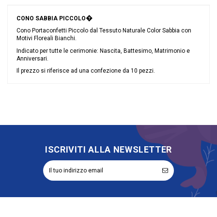
�
CONO SABBIA PICCOLO
Cono Portaconfetti Piccolo dal Tessuto Naturale Color Sabbia con
Motivi Floreali Bianchi.
Indicato per tutte le cerimonie: Nascita, Battesimo, Matrimonio e
Anniversari.
Il prezzo si riferisce ad una confezione da 10 pezzi.
Nessuna recensione
Colore
Nocciola
Grandi affari
Sconto 40%
Riordinabile
No
ISCRIVITI ALLA NEWSLETTER