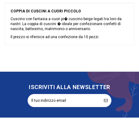
COPPIA DI CUSCINI A CUORI PICCOLO
Cuscino con fantasia a cuori pi� cuscino beige legati tra loro da
nastri. La coppia di cuscini � ideale per confezionare confetti di
nascita, battesimo, matrimonio o anniversario.
Il prezzo si riferisce ad una confezione da 10 pezzi.
Nessuna recensione
Colore
Avorio
Grandi affari
Sconto 40%
Riordinabile
No
ISCRIVITI ALLA NEWSLETTER