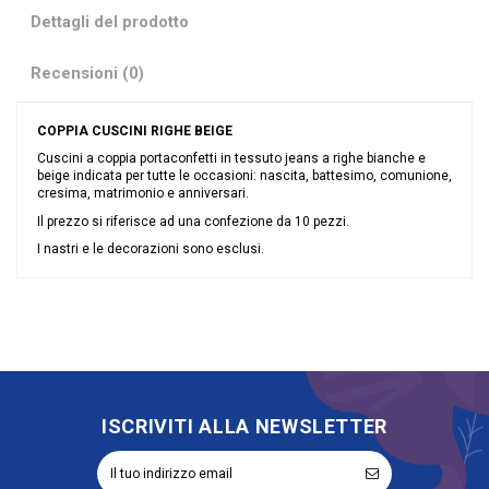
Dettagli del prodotto
Recensioni (0)
COPPIA CUSCINI RIGHE BEIGE
Cuscini a coppia portaconfetti in tessuto jeans a righe bianche e
beige indicata per tutte le occasioni: nascita, battesimo, comunione,
cresima, matrimonio e anniversari.
Il prezzo si riferisce ad una confezione da 10 pezzi.
I nastri e le decorazioni sono esclusi.
Nessuna recensione
Colore
Nocciola
Grandi affari
Sconto 40%
Riordinabile
No
ISCRIVITI ALLA NEWSLETTER