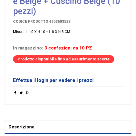
e Beige + Cuscino Beige (10
pezzi)
CODICE PRODOTTO
4903603523
Misura: L 10 X H 10 + L 8 X H 8 CM
In magazzino:
3 confezioni da 10 PZ
Prodotto disponibile fino ad esaurimento scorte
Effettua il login per vedere i prezzi
Descrizione