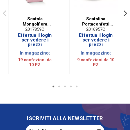
Scatola
Scatolina
Mongolfiera
Portaconfetti
Orsetto Rosa (10
Cavallo a Dondolo
2017859C
2016957C
PZ)
Celeste H 9 Cm
Effettua il login
Effettua il login
(10 PZ)
per vedere i
per vedere i
prezzi
prezzi
In magazzino:
In magazzino:
19 confezioni da
9 confezioni da 10
10 PZ
PZ
ISCRIVITI ALLA NEWSLETTER