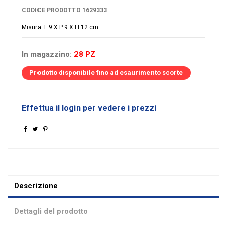
CODICE PRODOTTO
1629333
Misura: L 9 X P 9 X H 12 cm
In magazzino:
28 PZ
Prodotto disponibile fino ad esaurimento scorte
Effettua il login per vedere i prezzi
Descrizione
Dettagli del prodotto