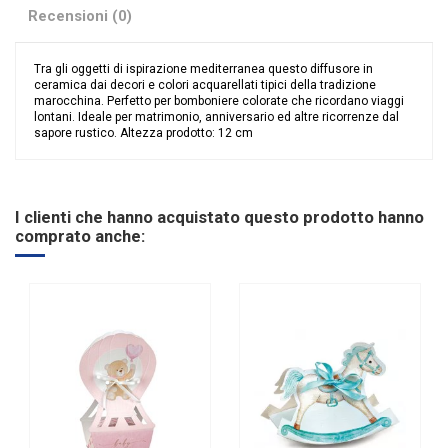
Recensioni (0)
Tra gli oggetti di ispirazione mediterranea questo diffusore in
ceramica dai decori e colori acquarellati tipici della tradizione
marocchina. Perfetto per bomboniere colorate che ricordano viaggi
lontani. Ideale per matrimonio, anniversario ed altre ricorrenze dal
sapore rustico. Altezza prodotto: 12 cm
Nessuna recensione
Colore
Assortiti
Grandi affari
Sconto 40%
I clienti che hanno acquistato questo prodotto hanno
Riordinabile
No
comprato anche:
Categoria Prodotto
Bomboniere