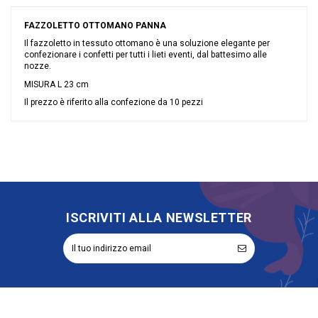
FAZZOLETTO OTTOMANO PANNA
Il fazzoletto in tessuto ottomano è una soluzione elegante per
confezionare i confetti per tutti i lieti eventi, dal battesimo alle
nozze.
MISURA L 23 cm
Il prezzo è riferito alla confezione da 10 pezzi
Nessuna recensione
Colore
Avorio
Grandi affari
Sconto 40%
Riordinabile
No
ISCRIVITI ALLA NEWSLETTER