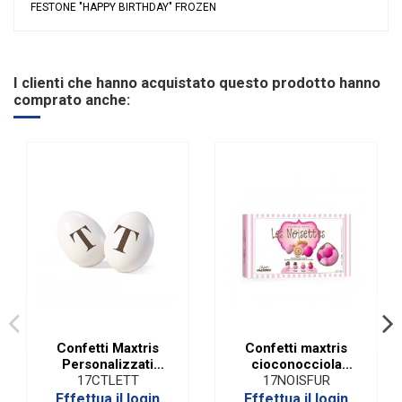
FESTONE "HAPPY BIRTHDAY" FROZEN
Nessuna recensione
Grandi affari
Sconto 40%
Evento
Compleanno
I clienti che hanno acquistato questo prodotto hanno
Tipologia
Festoni
comprato anche:
Coordinati per il Party
Frozen
Riordinabile
No
Categoria Prodotto
Party
Confetti Maxtris
Confetti maxtris
Personalizzati
cioconocciola
Lettera T
sfumato rosa 1 KG
17CTLETT
17NOISFUR
Effettua il login
Effettua il login